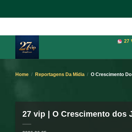
Skip
to
content
27 
Home
/
Reportagens Da Mídia
/
O Crescimento Do
27 vip | O Crescimento dos