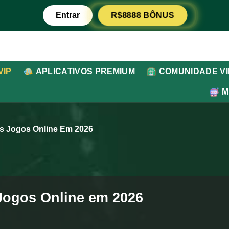
R$8888 BÔNUS
Entrar
VIP
APLICATIVOS PREMIUM
COMUNIDADE VI
M
s Jogos Online Em 2026
 Jogos Online em 2026