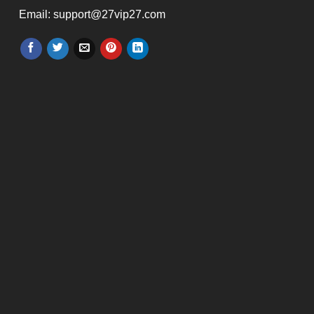
Email: support@27vip27.com