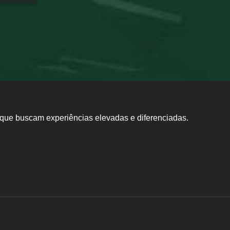
s que buscam experiências elevadas e diferenciadas.