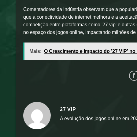
Comentadores da indústria observam que a populari
que a conectividade de internet melhora e a aceitaçã
competição entre plataformas como '27 vip' e outras
no espaço dos jogos online, impactando milhões de
Mais:
O Crescimento e Impacto do '27 VIP' n
27 VIP
A evolução dos jogos online em 202