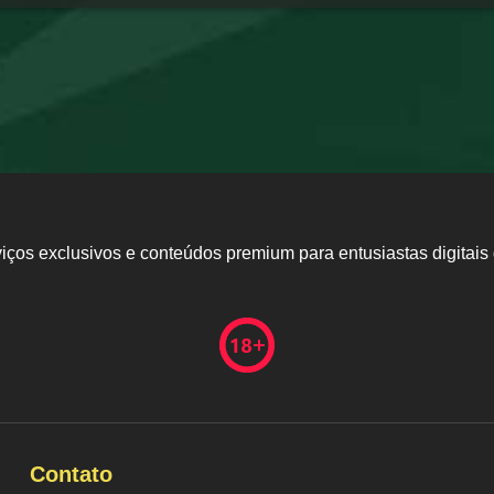
rviços exclusivos e conteúdos premium para entusiastas digitai
Contato