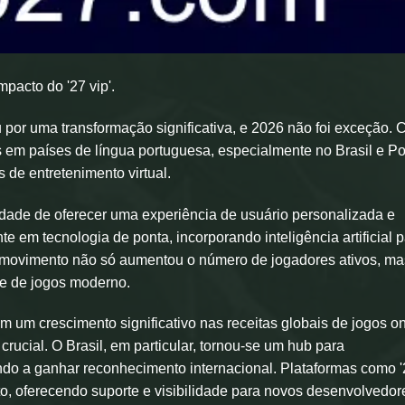
pacto do '27 vip'.
u por uma transformação significativa, e 2026 não foi exceção.
 em países de língua portuguesa, especialmente no Brasil e Po
de entretenimento virtual.
idade de oferecer uma experiência de usuário personalizada e
 em tecnologia de ponta, incorporando inteligência artificial 
te movimento não só aumentou o número de jogadores ativos, ma
e de jogos moderno.
m um crescimento significativo nas receitas globais de jogos on
cial. O Brasil, em particular, tornou-se um hub para
 a ganhar reconhecimento internacional. Plataformas como '2
, oferecendo suporte e visibilidade para novos desenvolvedor