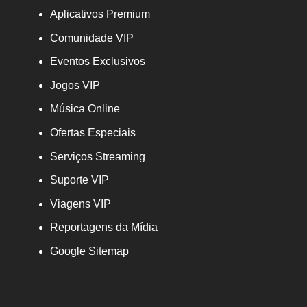
Aplicativos Premium
Comunidade VIP
Eventos Exclusivos
Jogos VIP
Música Online
Ofertas Especiais
Serviços Streaming
Suporte VIP
Viagens VIP
Reportagens da Mídia
Google Sitemap