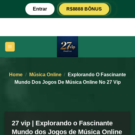
Skip
R$8888 BÔNUS
Entrar
to
content
Home
/
Música Online
/
Explorando O Fascinante
Mundo Dos Jogos De Música Online No 27 Vip
27 vip | Explorando o Fascinante
Mundo dos Jogos de Música Online