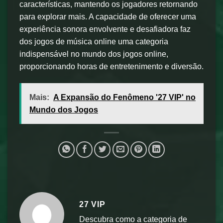
características, mantendo os jogadores retornando
para explorar mais. A capacidade de oferecer uma
experiência sonora envolvente e desafiadora faz
dos jogos de música online uma categoria
indispensável no mundo dos jogos online,
proporcionando horas de entretenimento e diversão.
Mais:
A Expansão do Fenômeno '27 VIP' no
Mundo dos Jogos
27 VIP
Descubra como a categoria de