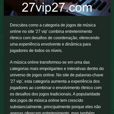
Descubra como a categoria de jogos de música
online no site '27 vip' combina entretenimento
rítmico com desafios de coordenação, oferecendo
uma experiência envolvente e dinâmica para
jogadores de todos os níveis.
A música online transformou-se em uma das
categorias mais empolgantes e interativas dentro do
universo de jogos online. No site de palavras-chave
'27 vip', esta categoria aumenta a experiência dos
jogadores ao combinar o envolvimento rítmico com
os desafios dos jogos tradicionais. A popularidade
dos jogos de música online tem crescido
substancialmente, principalmente porque eles não
apenas oferecem entretenimento, mas também