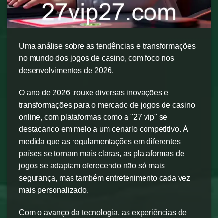
Uma análise sobre as tendências e transformações
no mundo dos jogos de casino, com foco nos
desenvolvimentos de 2026.
O ano de 2026 trouxe diversas inovações e
transformações para o mercado de jogos de casino
online, com plataformas como a "27 vip" se
destacando em meio a um cenário competitivo. À
medida que as regulamentações em diferentes
países se tornam mais claras, as plataformas de
jogos se adaptam oferecendo não só mais
segurança, mas também entretenimento cada vez
mais personalizado.
Com o avanço da tecnologia, as experiências de