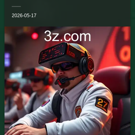
2026-05-17