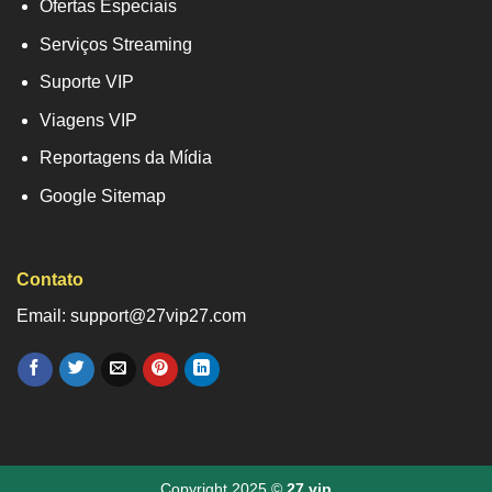
Ofertas Especiais
Serviços Streaming
Suporte VIP
Viagens VIP
Reportagens da Mídia
Google Sitemap
Contato
Email: support@27vip27.com
Copyright 2025 ©
27 vip