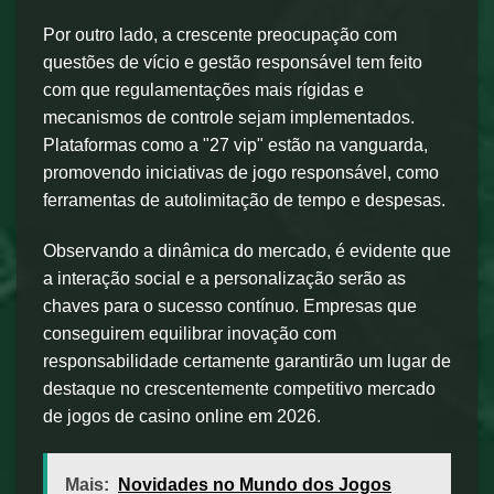
Por outro lado, a crescente preocupação com
questões de vício e gestão responsável tem feito
com que regulamentações mais rígidas e
mecanismos de controle sejam implementados.
Plataformas como a "27 vip" estão na vanguarda,
promovendo iniciativas de jogo responsável, como
ferramentas de autolimitação de tempo e despesas.
Observando a dinâmica do mercado, é evidente que
a interação social e a personalização serão as
chaves para o sucesso contínuo. Empresas que
conseguirem equilibrar inovação com
responsabilidade certamente garantirão um lugar de
destaque no crescentemente competitivo mercado
de jogos de casino online em 2026.
Mais:
Novidades no Mundo dos Jogos