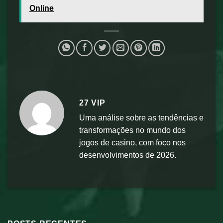
Online
27 VIP
Uma análise sobre as tendências e
transformações no mundo dos
jogos de casino, com foco nos
desenvolvimentos de 2026.