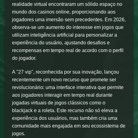
realidade virtual encontraram um sólido espaço no
mundo dos casinos online, proporcionando aos
jogadores uma imersão sem precedentes. Em 2026,
observa-se um aumento do interesse em jogos que
utilizam inteligência artificial para personalizar a
experiência do usuário, ajustando desafios e
recompensas em tempo real de acordo com o perfil
do jogador.
A "27 vip", reconhecida por sua inovação, lançou
recentemente um novo recurso que promete ser
revolucionário: uma interface interativa que permite
aos jogadores interagir em tempo real durante
jogadas virtuais de jogos clássicos como o
blackjack e a roleta. Este recurso não só eleva a
experiência dos usuários, mas também cria uma
comunidade mais engajada em seu ecossistema de
jogos.